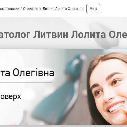
Укр
томатологии
Стоматолог Литвин Лолита Олеговна
атолог Литвин Лолита Оле