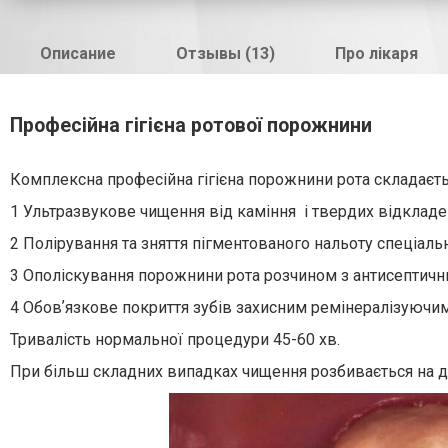
Описание
Отзывы (13)
Про лікаря
Професійна гігієна ротової порожнини
Комплексна професійна гігієна порожнини рота складаєтьс
1 Ультразвукове чищення від каміння і твердих відкладе
2 Полірування та зняття пігментованого нальоту спеціал
3 Ополіскування порожнини рота розчином з антисептичн
4 Обовʼязкове покриття зубів захисним ремінералізуючим 
Тривалість нормальної процедури 45-60 хв.
При більш складних випадках чищення розбивається на д