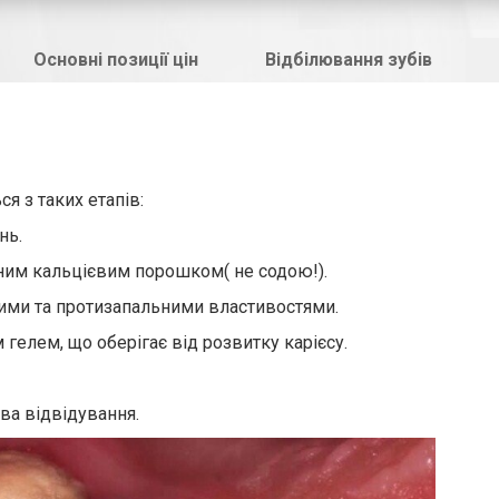
Основні позиції цін
Відбілювання зубів
я з таких етапів:
нь.
ьним кальцієвим порошком( не содою!).
ими та протизапальними властивостями.
гелем, що оберігає від розвитку карієсу.
ва відвідування.