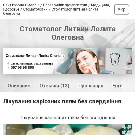
Сайт города Одессы
Справочник предприятий
Медицина,
Укр
здоровье
Стоматологии
Стоматолог Литвин Лолита
Олеговна
Стоматолог Литвин Лолита
Олеговна
Описание
Отзывы (13)
Про лікаря
Ещё
Лікування каріозних плям без свердління
Лікування каріозних плям без свердління